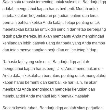
Salah satu rahasia terpenting untuk sukses di Bandarjudiqq
adalah mengetahui kapan harus berhenti. Mudah untuk
terjebak dalam kegembiraan perjudian online dan terus
bermain bahkan ketika Anda kalah. Tetapi penting untuk
menetapkan batasan untuk diri sendiri dan tetap berpegang
teguh pada mereka. Ini akan membantu Anda menghindari
kehilangan lebih banyak uang daripada yang Anda mampu
dan tetap menyenangkan perjudian online tetap hidup.
Rahasia lain yang sukses di Bandarjudiqq adalah
mengetahui kapan harus pergi. Jika Anda menemukan diri
Anda dalam kekalahan beruntun, penting untuk mengetahui
kapan harus berhenti dan kembali ke hari lain. Ini akan
membantu Anda menghindari mengejar kerugian dan
membuat diri Anda menjadi lebih banyak masalah.
Secara keseluruhan, Bandarjudiqq adalah situs perjudian