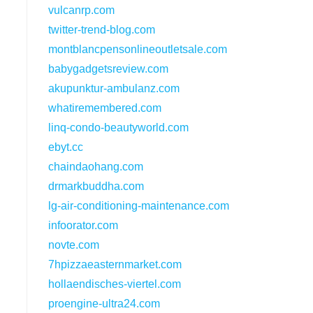
vulcanrp.com
twitter-trend-blog.com
montblancpensonlineoutletsale.com
babygadgetsreview.com
akupunktur-ambulanz.com
whatiremembered.com
linq-condo-beautyworld.com
ebyt.cc
chaindaohang.com
drmarkbuddha.com
lg-air-conditioning-maintenance.com
infoorator.com
novte.com
7hpizzaeasternmarket.com
hollaendisches-viertel.com
proengine-ultra24.com