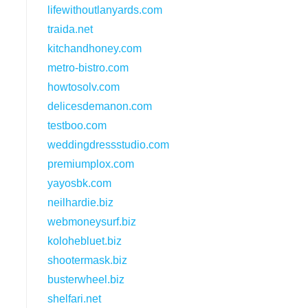
lifewithoutlanyards.com
traida.net
kitchandhoney.com
metro-bistro.com
howtosolv.com
delicesdemanon.com
testboo.com
weddingdressstudio.com
premiumplox.com
yayosbk.com
neilhardie.biz
webmoneysurf.biz
kolohebluet.biz
shootermask.biz
busterwheel.biz
shelfari.net