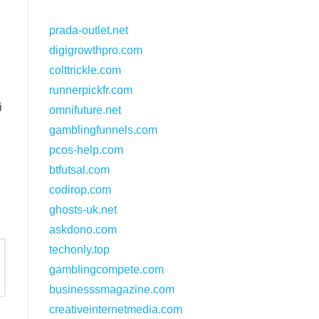
prada-outlet.net
digigrowthpro.com
colttrickle.com
runnerpickfr.com
i
omnifuture.net
gamblingfunnels.com
pcos-help.com
btfutsal.com
codirop.com
ghosts-uk.net
askdono.com
techonly.top
gamblingcompete.com
businesssmagazine.com
creativeinternetmedia.com