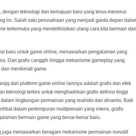
, dengan teknologi dan kemajuan baru yang terus-menerus
ng ini. Salah satu perusahaan yang menjadi garda depan dala
line terkemuka yang mendefinisikan ulang cara kita bermain da
andar baru untuk game online, menawarkan pengalaman yang
ia. Dari grafis canggih hingga mekanisme gameplay yang
in dan menikmati game.
qq dari platform game online lainnya adalah grafis dan efek
 teknologi terkini untuk menghadirkan grafis definisi tinggi
am lingkungan permainan yang realistis dan dinamis. Baik
erlibat dalam pertempuran multipemain yang intens, grafis
galaman bermain game yang benar-benar baru.
q juga menawarkan beragam mekanisme permainan inovatif