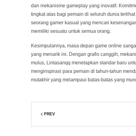
dan mekanisme gameplay yang inovatif. Komitm
tingkat atas bagi pemain di seluruh dunia terlih
seorang gamer kasual yang mencari kesenangan 
memiliki sesuatu untuk semua orang.
Kesimpulannya, masa depan game online sangatl
yang menarik ini. Dengan grafis canggih, mekanis
mulus, Lintasanqq menetapkan standar baru un
menginspirasi para pemain di tahun-tahun mend
mutakhir yang melampaui batas-batas yang mun
PREV