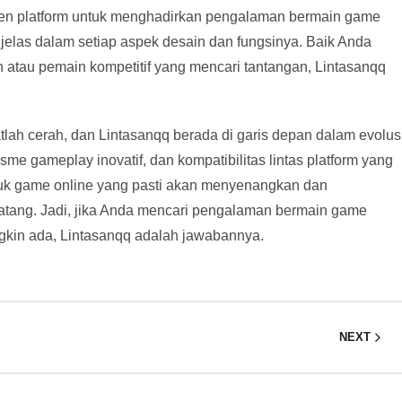
en platform untuk menghadirkan pengalaman bermain game
at jelas dalam setiap aspek desain dan fungsinya. Baik Anda
atau pemain kompetitif yang mencari tantangan, Lintasanqq
ah cerah, dan Lintasanqq berada di garis depan dalam evolus
me gameplay inovatif, dan kompatibilitas lintas platform yang
tuk game online yang pasti akan menyenangkan dan
atang. Jadi, jika Anda mencari pengalaman bermain game
gkin ada, Lintasanqq adalah jawabannya.
NEXT