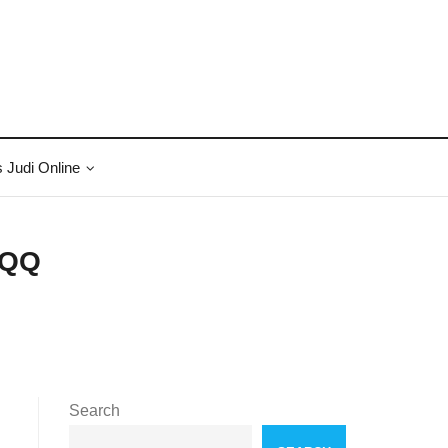
s Judi Online
NQQ
Search