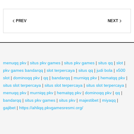
PREV
NEXT
menuqq pkv
|
situs pkv games
|
situs pkv games
|
situs qq
|
slot
|
pkv games bandarqq
|
slot terpercaya
|
situs qq
|
judi bola
|
x500
slot
|
dominoqq pkv
|
qq
|
bandarqq
|
murniqq pkv
|
hematqq pkv
|
situs slot terpercaya
|
situs slot terpercaya
|
situs slot terpercaya
|
menuqq pkv
|
murniqq pkv
|
hematqq pkv
|
dominoqq pkv
|
qq
|
bandarqq
|
situs pkv games
|
situs pkv
|
majestibet
|
miyaqq
|
gajibet
|
https://ahliqq.pkvgamesresmi.org/