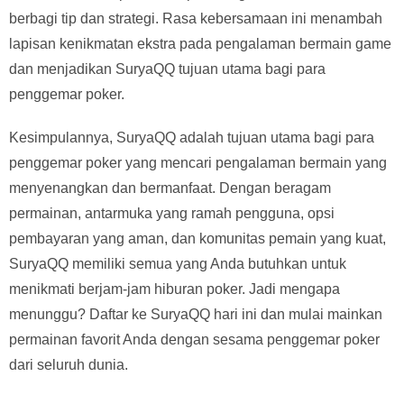
berbagi tip dan strategi. Rasa kebersamaan ini menambah
lapisan kenikmatan ekstra pada pengalaman bermain game
dan menjadikan SuryaQQ tujuan utama bagi para
penggemar poker.
Kesimpulannya, SuryaQQ adalah tujuan utama bagi para
penggemar poker yang mencari pengalaman bermain yang
menyenangkan dan bermanfaat. Dengan beragam
permainan, antarmuka yang ramah pengguna, opsi
pembayaran yang aman, dan komunitas pemain yang kuat,
SuryaQQ memiliki semua yang Anda butuhkan untuk
menikmati berjam-jam hiburan poker. Jadi mengapa
menunggu? Daftar ke SuryaQQ hari ini dan mulai mainkan
permainan favorit Anda dengan sesama penggemar poker
dari seluruh dunia.